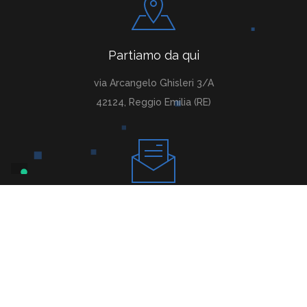
Partiamo da qui
via Arcangelo Ghisleri 3/A
42124, Reggio Emilia (RE)
Raccontaci la tua idea
commerciale@siriaceramiche.it