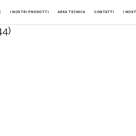
E
I NOSTRI PRODOTTI
AREA TECNICA
CONTATTI
I NOST
44)